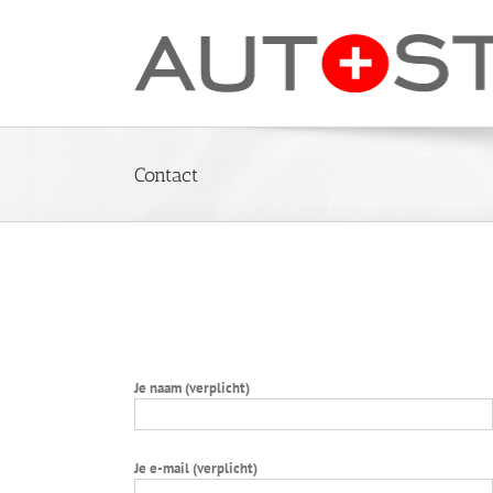
Ga
naar
inhoud
Contact
Stuur ons een E-mail:
Je naam (verplicht)
Je e-mail (verplicht)